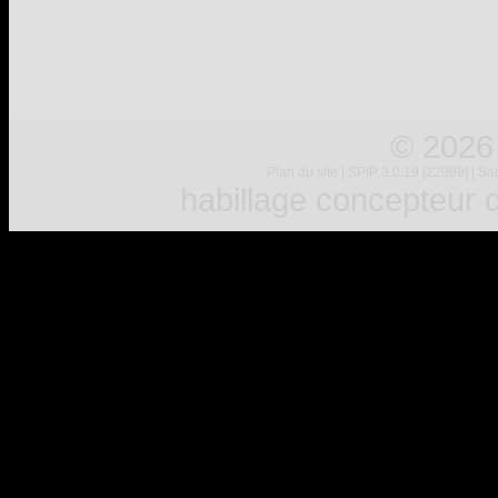
© 2026
Plan du site
|
SPIP 3.0.19 [22089]
|
Sar
habillage concepteur
d