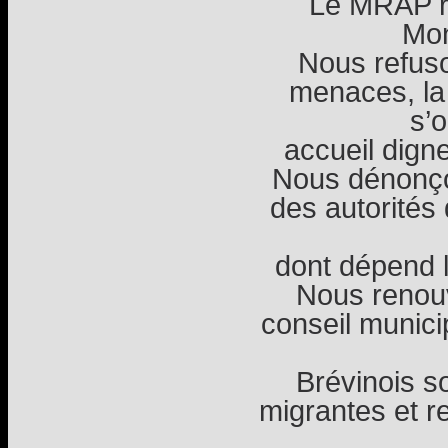
Le MRAP ré
Mon
Nous refus
menaces, la
s’
accueil dign
Nous dénonçon
des autorités
dont dépend l
Nous renouv
conseil munici
Brévinois s
migrantes et r