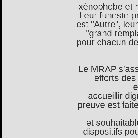
xénophobe et ra
Leur funeste pr
est "Autre", leu
"grand rempl
pour chacun de 
Le MRAP s’asso
efforts d
e
accueillir d
preuve est fait
et souhaitab
dispositifs po