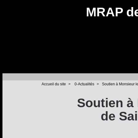
MRAP de
Accueil du site
>
0-Actualités
>
Soutien à Monsieur le
Soutien à
de Sai