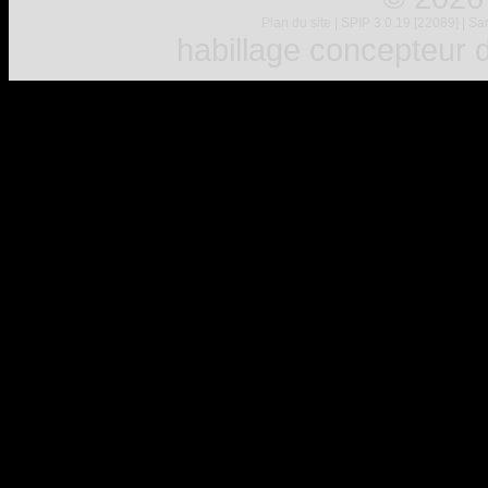
Plan du site
|
SPIP 3.0.19 [22089]
|
Sar
habillage concepteur
d