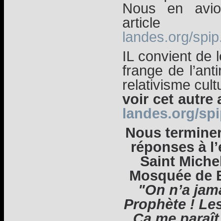
Nous en avio
artic
landes.org/spip
IL convient de 
frange de l’ant
relativisme cultu
voir cet autre 
landes.org/spi
Nous terminer
réponses à l’
Saint Michel
Mosquée de B
"On n’a jam
Prophète ! Le
Ça me paraît