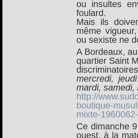
ou insultes e
foulard.
Mais ils doiv
même vigueur,
ou sexiste ne do
A Bordeaux, au 
quartier Saint M
discriminatoi
mercredi, jeu
mardi, samedi,
http://www.sudo
boutique-musu
mixte-1960062
Ce dimanche 9 a
ouest, à la mate