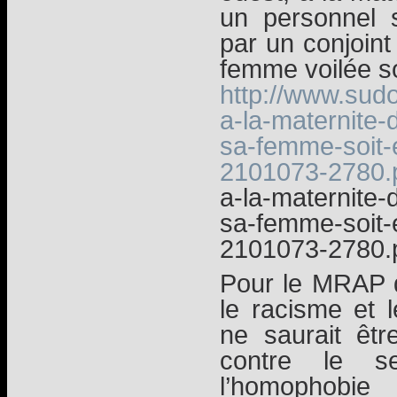
un personnel s
par un conjoint
femme voilée s
http://www.sudo
a-la-maternite-
sa-femme-soit
2101073-2780.
a-la-maternite-
sa-femme-soit
2101073-2780.
Pour le MRAP d
le racisme et l
ne saurait êtr
contre le s
l’homophobie