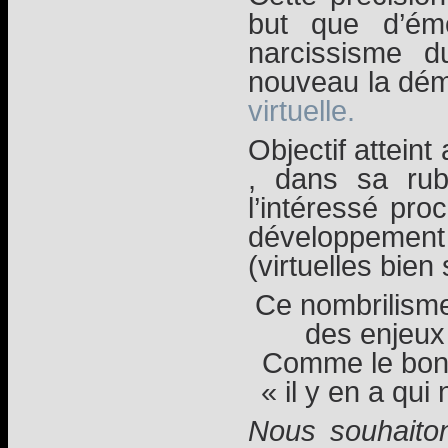
but que d’émo
narcissisme d
nouveau la dém
virtuelle.
Objectif attein
, dans sa rub
l’intéressé pr
développement
(virtuelles bien 
Ce nombrilisme
des enjeux
Comme le bon 
« il y en a qui 
Nous souhaito