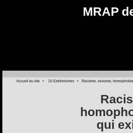
MRAP de
Accueil du site
>
10-Extrémismes
>
Racisme, sexisme, homophobie : 
Racis
homophob
qui e