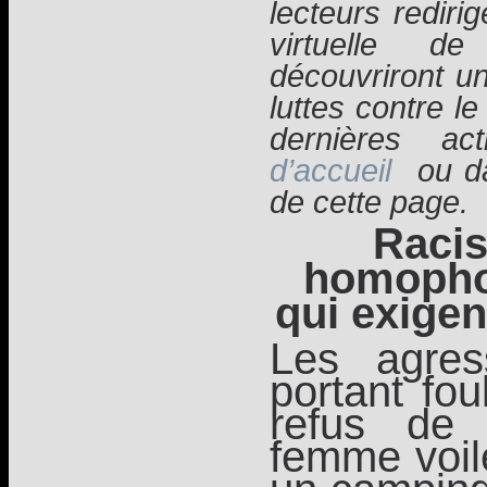
lecteurs rediri
virtuelle d
découvriront u
luttes contre l
dernières ac
d’accueil
ou da
de cette page.
Racis
homophob
qui exige
Les agre
portant fou
refus de 
femme voil