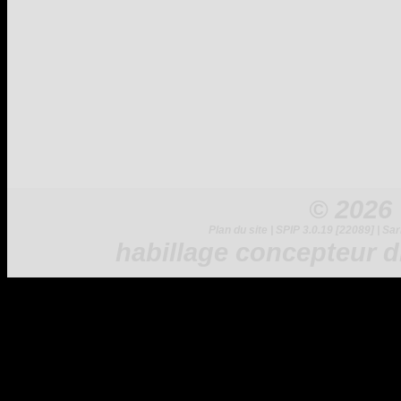
© 2026
Plan du site
|
SPIP 3.0.19 [22089]
|
Sar
habillage concepteur
d