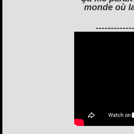
monde où la
------------