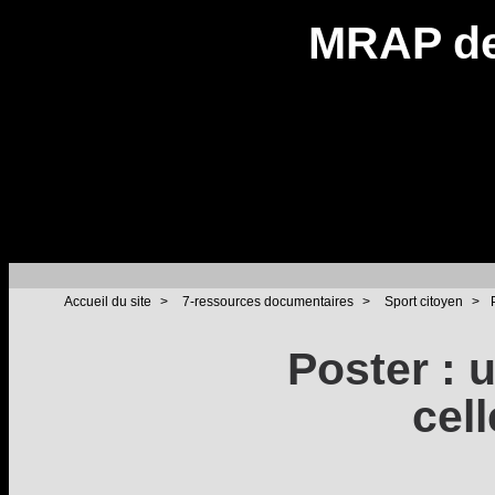
MRAP de
Accueil du site
>
7-ressources documentaires
>
Sport citoyen
>
Poster : 
cell