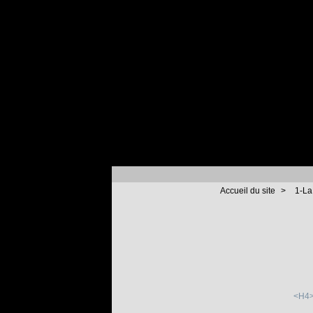
Accueil du site
>
1-La
<H4><