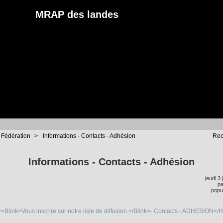
MRAP des landes
 Fédération
>
Informations - Contacts - Adhésion
Rec
Informations - Contacts - Adhésion
jeudi 3 
p
popul
Blink>Vous inscrire sur notre liste de diffusion </Blink>- Contacts - ADHESION</