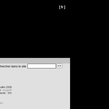
[
fr
]
hercher dans le site
juillet 2008
ar
mrap40
arité : 5%
H4>