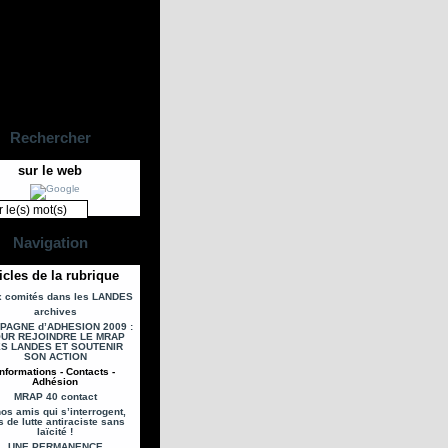
Rechercher
sur le web
Navigation
icles de la rubrique
 comités dans les LANDES
archives
PAGNE d’ADHESION 2009 :
UR REJOINDRE LE MRAP
S LANDES ET SOUTENIR
SON ACTION
Informations - Contacts -
Adhésion
MRAP 40 contact
os amis qui s’interrogent,
 de lutte antiraciste sans
laïcité !
UNE PERMANENCE