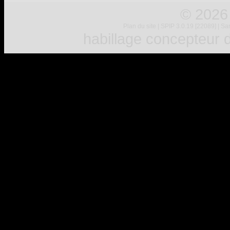
© 2026
Plan du site
|
SPIP 3.0.19 [22089]
|
Sar
habillage concepteur
d