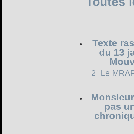
Toutes l
Texte ra
du 13 j
Mouv
2- Le MRAP
Monsieur
pas un
chroniqu