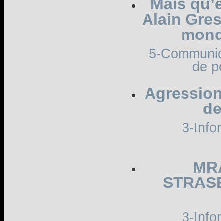
Mais qu’e
Alain Gres
mond
5-Communiqu
de p
Agression
de
3-Info
MR
STRAS
3-Info