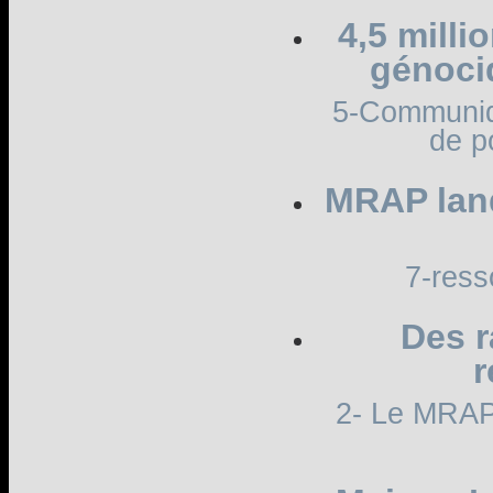
4,5 milli
génocid
5-Communiqu
de p
MRAP lan
7-ress
Des 
r
2- Le MRAP