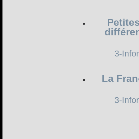
Petite
différe
3-Info
La Fran
3-Info